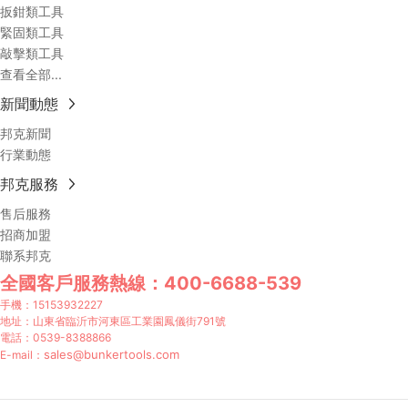
扳鉗類工具
緊固類工具
敲擊類工具
查看全部...
新聞動態
邦克新聞
行業動態
邦克服務
售后服務
招商加盟
聯系邦克
全國客戶服務熱線：
400-6688-539
手機：
15153932227
地址：山東省臨沂市河東區工業園鳳儀街791號
電話：
0539-8388866
sales@bunkertools.com
E-mail：