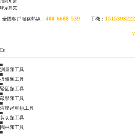
招商加盟
聯系邦克
400-6688-539
1515393222
全國客戶服務熱線：
手機：
7
En
■
測量類工具
■
扳鉗類工具
■
緊固類工具
■
敲擊類工具
■
液壓起重類工具
■
剪切類工具
■
園林類工具
■