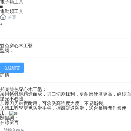
電子類工具
■
電動類工具
首頁
+
雙色穿心木工鑿
型號：
在線留言
詳情
邦克雙色穿心木工鑿：
采用鉻釩鋼精造而成，刃口切割鋒利，更耐磨硬度更高，經鏡面
拋光不卷邊。
加厚刀刃結實耐用，可承受高強度力度，不易斷裂。
人體工程學雙色防滑手柄，握感舒適防滑，適合長時間作業使
用。
關鍵詞：
在線留言