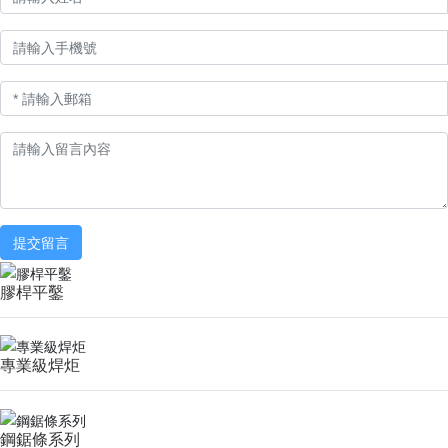
提交留言
膠桿平鑿
專業級焊炬
鋼鋸條系列