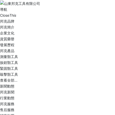
導航
Close
This
邦克品牌
邦克簡介
企業文化
資質榮譽
發展歷程
邦克產品
測量類工具
扳鉗類工具
緊固類工具
敲擊類工具
查看全部...
新聞動態
邦克新聞
行業動態
邦克服務
售后服務