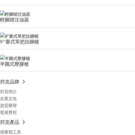
輕腳踏注油器
9‘’臺式單把拉鉚槍
半圓式壓膠槍
邦克品牌
邦克簡介
企業文化
資質榮譽
發展歷程
邦克產品
測量類工具