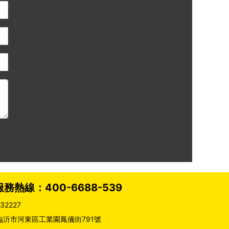
服務熱線：
400-6688-539
932227
臨沂市河東區工業園鳳儀街791號