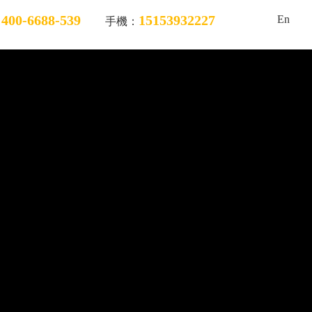
400-6688-539
15153932227
En
：
手機：