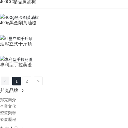
400CC精品黃油槍
400g黑金剛黃油槍
油壓立式千斤頂
專利型手拉葫蘆
<
1
2
>
邦克品牌
邦克簡介
企業文化
資質榮譽
發展歷程