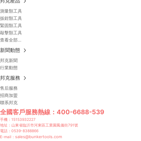
邦克產品
測量類工具
扳鉗類工具
緊固類工具
敲擊類工具
查看全部...
新聞動態
邦克新聞
行業動態
邦克服務
售后服務
招商加盟
聯系邦克
全國客戶服務熱線：
400-6688-539
手機：
15153932227
地址：山東省臨沂市河東區工業園鳳儀街791號
電話：
0539-8388866
sales@bunkertools.com
E-mail：