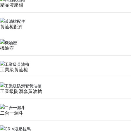
精品液壓鉗
黃油槍配件
機油壺
工業級黃油槍
工業級防滑套黃油槍
二合一漏斗