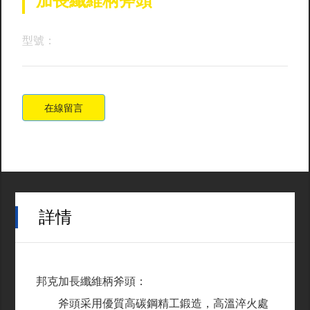
加長纖維柄斧頭
型號：
在線留言
詳情
邦克加長纖維柄斧頭：
斧頭采用優質高碳鋼精工鍛造，高溫淬火處