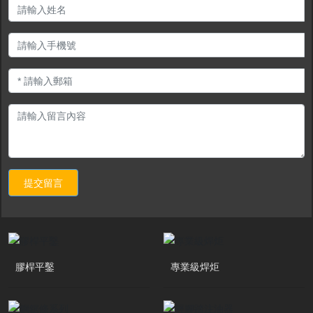
提交留言
膠桿平鑿
專業級焊炬