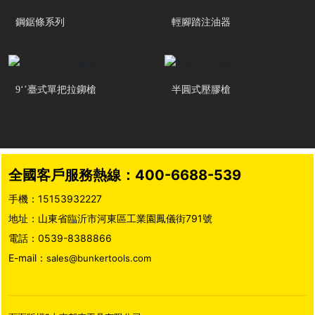
鋼鋸條系列
輕腳踏注油器
9‘’臺式單把拉鉚槍
半圓式壓膠槍
全國客戶服務熱線：
400-6688-539
手機：
15153932227
地址：山東省臨沂市河東區工業園鳳儀街791號
電話：
0539-8388866
E-mail：
sales@bunkertools.com