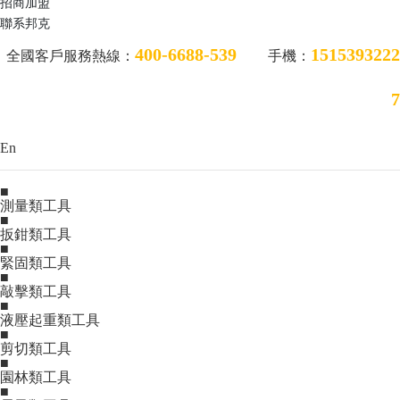
招商加盟
聯系邦克
400-6688-539
1515393222
全國客戶服務熱線：
手機：
7
En
■
測量類工具
■
扳鉗類工具
■
緊固類工具
■
敲擊類工具
■
液壓起重類工具
■
剪切類工具
■
園林類工具
■