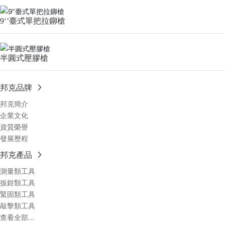
9‘’臺式單把拉鉚槍
半圓式壓膠槍
邦克品牌
邦克簡介
企業文化
資質榮譽
發展歷程
邦克產品
測量類工具
扳鉗類工具
緊固類工具
敲擊類工具
查看全部...