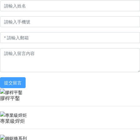
提交留言
膠桿平鑿
專業級焊炬