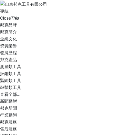
導航
Close
This
邦克品牌
邦克簡介
企業文化
資質榮譽
發展歷程
邦克產品
測量類工具
扳鉗類工具
緊固類工具
敲擊類工具
查看全部...
新聞動態
邦克新聞
行業動態
邦克服務
售后服務