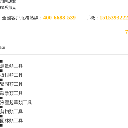
招商加盟
聯系邦克
400-6688-539
1515393222
全國客戶服務熱線：
手機：
7
En
■
測量類工具
■
扳鉗類工具
■
緊固類工具
■
敲擊類工具
■
液壓起重類工具
■
剪切類工具
■
園林類工具
■