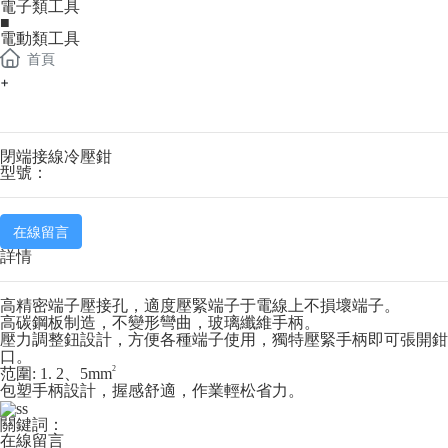
電子類工具
■
電動類工具
首頁
+
閉端接線冷壓鉗
型號：
在線留言
詳情
高精密端子壓接孔，適度壓緊端子于電線上不損壞端子。
高碳鋼板制造，不變形彎曲，玻璃纖維手柄。
壓力調整鈕設計，方便各種端子使用，獨特壓緊手柄即可張開鉗
口。
2
范圍
: 1. 2、5mm
包塑手柄設計，握感舒適，作業輕松省力。
關鍵詞：
在線留言