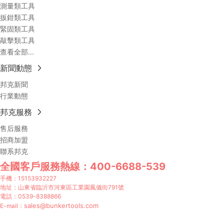
測量類工具
扳鉗類工具
緊固類工具
敲擊類工具
查看全部...
新聞動態
邦克新聞
行業動態
邦克服務
售后服務
招商加盟
聯系邦克
全國客戶服務熱線：
400-6688-539
手機：
15153932227
地址：山東省臨沂市河東區工業園鳳儀街791號
電話：
0539-8388866
sales@bunkertools.com
E-mail：