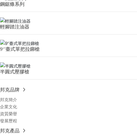
鋼鋸條系列
輕腳踏注油器
9‘’臺式單把拉鉚槍
半圓式壓膠槍
邦克品牌
邦克簡介
企業文化
資質榮譽
發展歷程
邦克產品