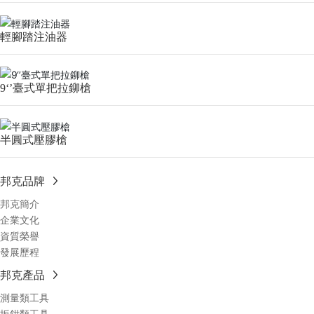
輕腳踏注油器
9‘’臺式單把拉鉚槍
半圓式壓膠槍
邦克品牌
邦克簡介
企業文化
資質榮譽
發展歷程
邦克產品
測量類工具
扳鉗類工具