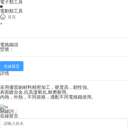
電子類工具
■
電動類工具
首頁
+
電烙鐵頭
型號：
在線留言
詳情
采用優質銅材料精密加工，
硬度高，韌性強。
表面鍍合金
,抗高溫氧化,耐磨耐用
。
內熱，外熱，不同規格，適配不同電烙鐵使用。
關鍵詞：
在線留言