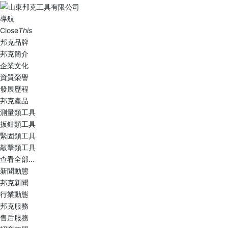
導航
Close
This
邦克品牌
邦克簡介
企業文化
資質榮譽
發展歷程
邦克產品
測量類工具
扳鉗類工具
緊固類工具
敲擊類工具
查看全部...
新聞動態
邦克新聞
行業動態
邦克服務
售后服務