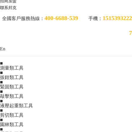
招商加盟
聯系邦克
400-6688-539
1515393222
全國客戶服務熱線：
手機：
7
En
■
測量類工具
■
扳鉗類工具
■
緊固類工具
■
敲擊類工具
■
液壓起重類工具
■
剪切類工具
■
園林類工具
■