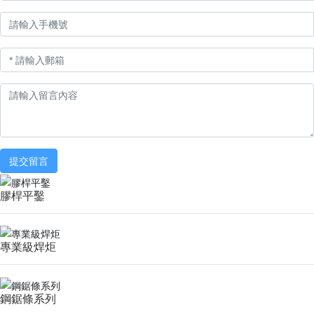
提交留言
膠桿平鑿
專業級焊炬
鋼鋸條系列