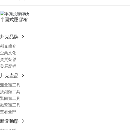
半圓式壓膠槍
邦克品牌
邦克簡介
企業文化
資質榮譽
發展歷程
邦克產品
測量類工具
扳鉗類工具
緊固類工具
敲擊類工具
查看全部...
新聞動態