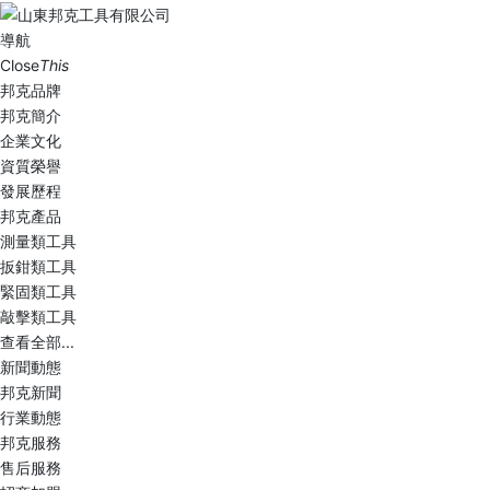
導航
Close
This
邦克品牌
邦克簡介
企業文化
資質榮譽
發展歷程
邦克產品
測量類工具
扳鉗類工具
緊固類工具
敲擊類工具
查看全部...
新聞動態
邦克新聞
行業動態
邦克服務
售后服務