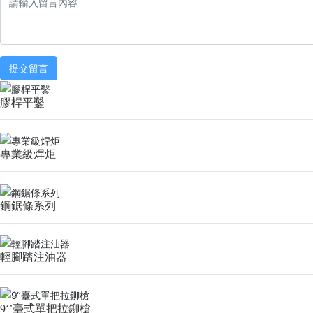
提交留言
膠桿平鑿
專業級焊炬
鋼鋸條系列
輕腳踏注油器
9‘’臺式單把拉鉚槍