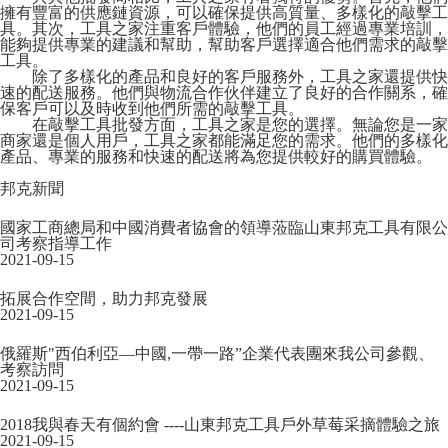
擁有豐富的供應鏈資源，可以確保提供高質量、多樣化的敲擊工
具。其次，工具之家注重客戶體驗，他們的員工經過專業培訓，
能夠提供專業的建議和幫助，幫助客戶選擇適合他們需求的敲擊
工具。
除了多樣化的產品和良好的客戶服務外，工具之家還提供快
速的配送服務。他們與物流合作伙伴建立了良好的合作關系，確
保客戶可以及時收到他們所需的敲擊工具。
在敲擊工具批發方面，工具之家是您的選擇。無論您是一家
商家還是個人用戶，工具之家都能滿足您的需求。他們的多樣化
產品、專業的服務和快速的配送將為您提供較好的購買體驗。
邦克新聞
國家工商總局和中國消費者協會的領導蒞臨山東邦克工具有限公
司考察指導工作
2021-09-15
拓展合作空間，助力邦克發展
2021-09-15
俄羅斯"西伯利亞—中國,一帶一路”企業代表團來我公司參觀、
考察訪問
2021-09-15
2018我與春天有個約會 ----山東邦克工具戶外草莓采摘體驗之旅
2021-09-15