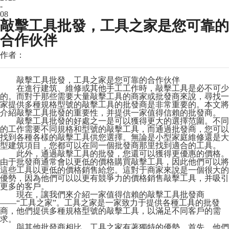
-
08
敲擊工具批發，工具之家是您可靠的
合作伙伴
作者：
敲擊工具批發，工具之家是您可靠的合作伙伴
在進行建筑、維修或其他手工工作時，敲擊工具是必不可少
的。而對于那些需要大量敲擊工具的商家或批發商來說，尋找一
家提供多種規格型號的敲擊工具的批發商是非常重要的。本文將
介紹敲擊工具批發的重要性，并提供一家值得信賴的批發商。
敲擊工具批發的好處之一是可以獲得更大的選擇范圍。不同
的工作需要不同規格和型號的敲擊工具，而通過批發商，您可以
找到各種各樣的敲擊工具供您選擇。無論是小型家庭維修還是大
型建筑項目，您都可以在同一個批發商那里找到適合的工具。
此外，通過敲擊工具的批發，您還可以獲得更優惠的價格。
由于批發商通常會以更低的價格購買敲擊工具，因此他們可以將
這些工具以更低的價格銷售給您。這對于商家來說是一個很大的
優勢，因為他們可以以更有競爭力的價格銷售敲擊工具，并吸引
更多的客戶。
現在，讓我們來介紹一家值得信賴的敲擊工具批發商
——“工具之家”。工具之家是一家致力于提供各種工具的批發
商，他們提供多種規格型號的敲擊工具，以滿足不同客戶的需
求。
與其他批發商相比，工具之家有著獨特的優勢。首先，他們