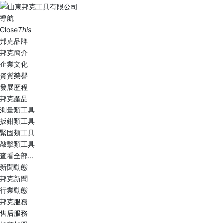
導航
Close
This
邦克品牌
邦克簡介
企業文化
資質榮譽
發展歷程
邦克產品
測量類工具
扳鉗類工具
緊固類工具
敲擊類工具
查看全部...
新聞動態
邦克新聞
行業動態
邦克服務
售后服務